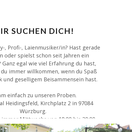
IR SUCHEN DICH!
-, Profi-, Laienmusiker/in? Hast gerade
 oder spielst schon seit Jahren ein
 Ganz egal wie viel Erfahrung du hast,
t du immer willkommen, wenn du Spaß
k und geselligem Beisammensein hast.
m einfach zu unseren Proben.
al Heidingsfeld, Kirchplatz 2 in 97084
Würzburg.
 immer Mittwochs von 18:00 bis 20:00
Uhr.