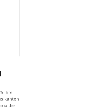
N
5 ihre
usikanten
aria die