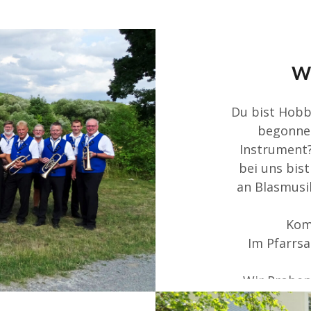
W
Du bist Hobby
begonnen
Instrument?
bei uns bis
an Blasmusi
Kom
Im Pfarrsa
Wir Proben