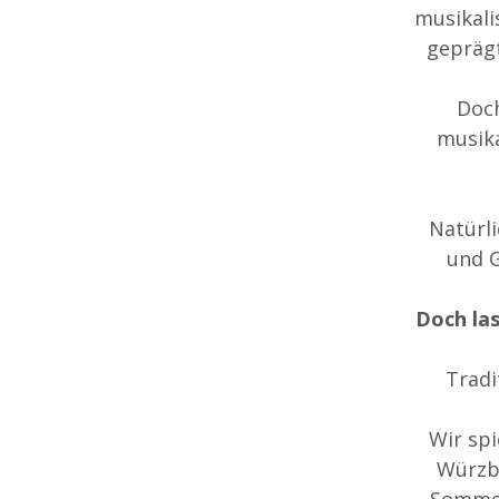
musikali
geprägt
Doch
musika
Natürli
und G
Doch las
Tradi
Wir spi
Würzbu
Sommer