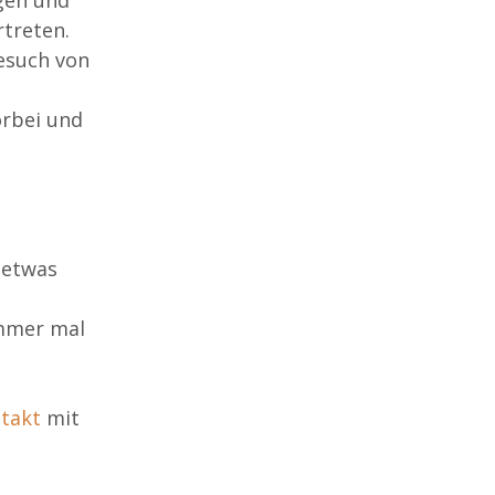
treten.
esuch von
rbei und
 etwas
immer mal
takt
mit